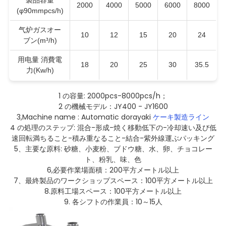
製品容量
2000
4000
5000
6000
8000
(φ90mmpcs/h)
气炉ガスオー
10
12
15
20
24
ブン(m³/h)
用电量 消費電
18
20
25
30
35.5
力(Kw/h)
1 の容量: 2000pcs-8000pcs/h；
2 の機械モデル：JY400 - JY1600
3,Machine name : Automatic dorayaki
ケーキ製造ライン
4 の処理のステップ: 混合-形成-焼く移動低下の-冷却速い及び低
速回転満ちること-積み重なること-結合-紫外線運ぶパッキング
5、主要な原料: 砂糖、小麦粉、ブドウ糖、水、卵、チョコレー
ト、粉乳、味、色
6,必要作業場面積：200平方メートル以上
7、最終製品のワークショップスペース：100平方メートル以上
8.原料工場スペース：100平方メートル以上
9. 各シフトの作業員：10～15人