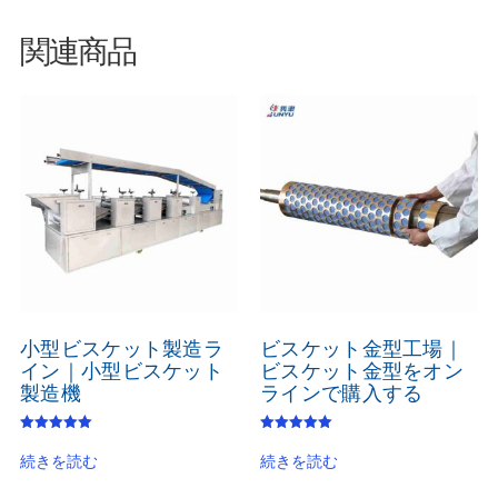
関連商品
小型ビスケット製造ラ
ビスケット金型工場｜
イン｜小型ビスケット
ビスケット金型をオン
製造機
ラインで購入する
5段階中
5段階中
5.00
5.00
続きを読む
続きを読む
の評価
の評価