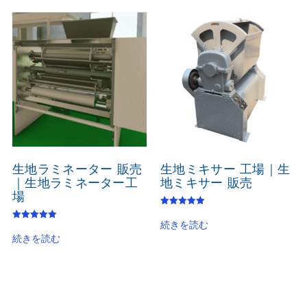
生地ラミネーター 販売
生地ミキサー 工場｜生
｜生地ラミネーター工
地ミキサー 販売
場
5段階中
5.00
続きを読む
5段階中
の評価
5.00
続きを読む
の評価