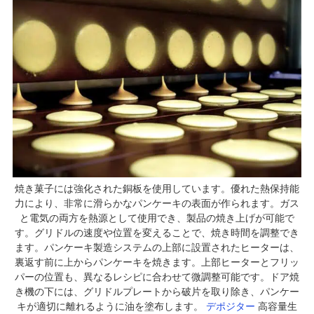
焼き菓子には強化された銅板を使用しています。優れた熱保持能
力により、非常に滑らかなパンケーキの表面が作られます。ガス
と電気の両方を熱源として使用でき、製品の焼き上げが可能で
す。グリドルの速度や位置を変えることで、焼き時間を調整でき
ます。パンケーキ製造システムの上部に設置されたヒーターは、
裏返す前に上からパンケーキを焼きます。上部ヒーターとフリッ
パーの位置も、異なるレシピに合わせて微調整可能です。ドア焼
き機の下には、グリドルプレートから破片を取り除き、パンケー
キが適切に離れるように油を塗布します。
デポジター
高容量生