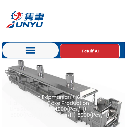
Teklif Al
Home
/
Fırın Ekipmanları
/
Kek Üretim
Hattı
Dorayaki Cake Production
Line:2000(Pcs/H) 4000(Pcs/H)
5000(Pcs/H) 6000(Pcs/H) 8000(Pcs/H)