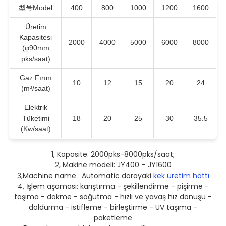
型号Model
400
800
1000
1200
1600
Üretim
Kapasitesi
2000
4000
5000
6000
8000
(φ90mm
pks/saat)
Gaz Fırını
10
12
15
20
24
(m³/saat)
Elektrik
Tüketimi
18
20
25
30
35.5
(Kw/saat)
1, Kapasite: 2000pks-8000pks/saat;
2, Makine modeli: JY400 – JY1600
3,Machine name : Automatic dorayaki
kek üretim hattı
4, İşlem aşaması: karıştırma - şekillendirme - pişirme -
taşıma - dökme - soğutma - hızlı ve yavaş hız dönüşü -
doldurma - istifleme - birleştirme - UV taşıma -
paketleme