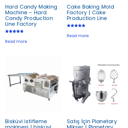
Hard Candy Making
Cake Baking Mold
Machine – Hard
Factory | Cake
Candy Production
Production Line
Line Factory
Rated
5.00
Read more
Rated
out of 5
5.00
Read more
out of 5
Bisküvi istifleme
Satış İçin Planetary
makinesi | bisküvi
Mikser | Planetary