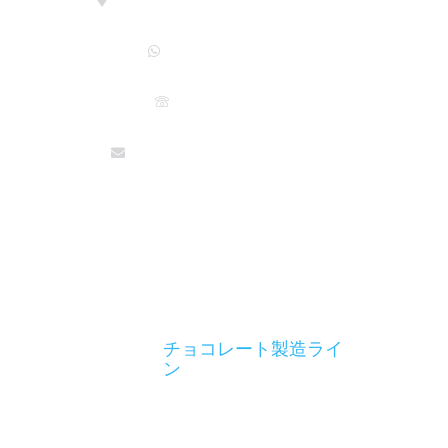
+86 18301879794
+021 57459080
anna@jymachinetech.com
製品
ベーカリー機器
キャンディ製造ライン
チョコレート製造ライ
ン
食品包装機