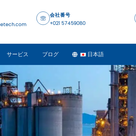
会社番号
+021 57459080
netech.com
サービス
ブログ
日本語