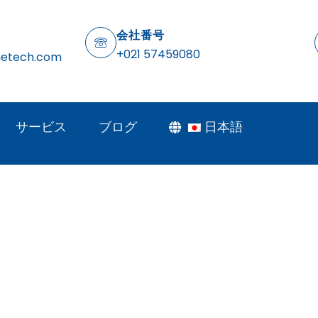
会社番号
+021 57459080
netech.com
サービス
ブログ
日本語