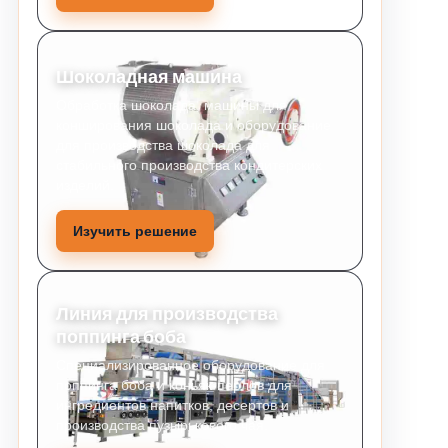
Шоколадная машина
Обработка шоколада, машины для
конширования шоколада и оборудование
для производства шоколада для
стабильного производства кондитерских
изделий.
Изучить решение
Линия для производства
поппинга боба
Специализированное оборудование для
поппинга боба и коньяк-перлов для
ингредиентов напитков, десертов и
производства пузырькового чая.