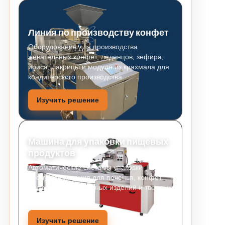
Линия по производству конфет
Оборудование для производства
жевательных конфет, леденцов, зефира,
ириса, лакрицы и модуля из крахмала для
кондитерского производства.
Изучить решение
Машина для упаковки пищевых
продуктов
Автоматические системы упаковки
продуктов питания для печенья, конфет,
закусок, хлебобулочных изделий и твердых
продуктов питания.
Изучить решение