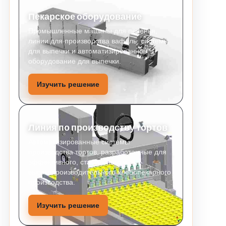
Пекарское оборудование
Промышленные машины для печенья,
линии для производства вафель, системы
для выпечки и автоматизированное
оборудование для выпечки.
Изучить решение
Линия по производству тортов
Автоматизированные системы
производства тортов, разработанные для
эффективного, стабильного и
высокопроизводительного хлебопекарного
производства.
Изучить решение