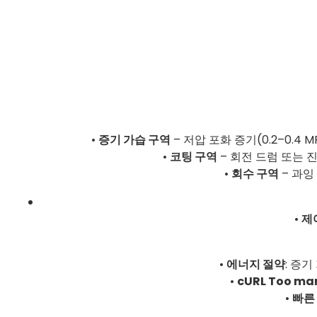
•
증기 가습 구역
– 저압 포화 증기(0.2–0.
•
코팅 구역
– 회전 드럼 또는 
•
회수 구역
– 과잉
•
제
•
에너지 절약
: 증
•
cURL Too man
•
빠른