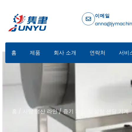
이메일
anna@jymachi
홈
제품
회사 소개
연락처
서비
홈
/
사탕 생산 라인
/ 증기 가습 및 설탕 샌딩 기계