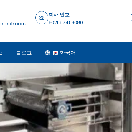
회사 번호
+021 57459080
netech.com
스
블로그
한국어