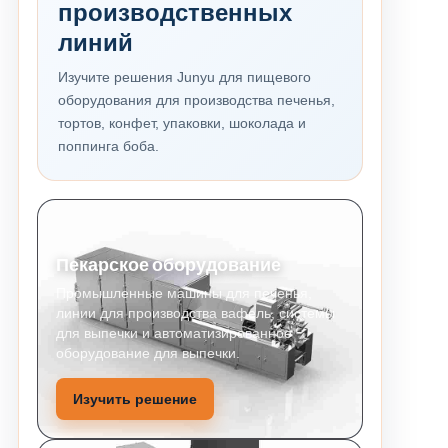
производственных
линий
Изучите решения Junyu для пищевого
оборудования для производства печенья,
тортов, конфет, упаковки, шоколада и
поппинга боба.
Пекарское оборудование
Промышленные машины для печенья,
линии для производства вафель, системы
для выпечки и автоматизированное
оборудование для выпечки.
Изучить решение