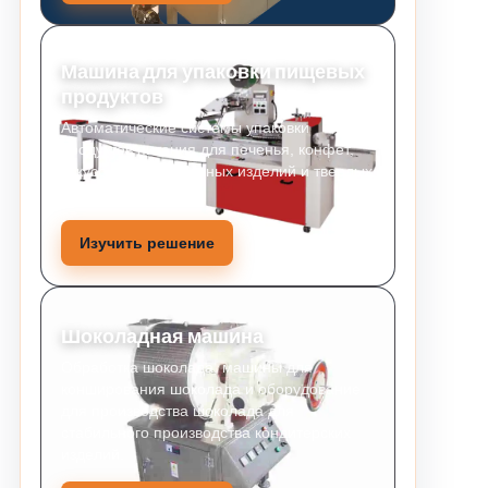
Машина для упаковки пищевых
продуктов
Автоматические системы упаковки
продуктов питания для печенья, конфет,
закусок, хлебобулочных изделий и твердых
продуктов питания.
Изучить решение
Шоколадная машина
Обработка шоколада, машины для
конширования шоколада и оборудование
для производства шоколада для
стабильного производства кондитерских
изделий.