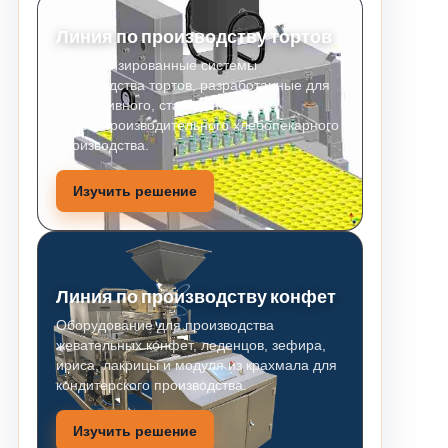
Линия по производству тортов
Автоматизированные системы
производства тортов, разработанные для
эффективного, стабильного и
высокопроизводительного хлебопекарного
производства.
Изучить решение
Линия по производству конфет
Оборудование для производства
жевательных конфет, леденцов, зефира,
ириса, лакрицы и модуля из крахмала для
кондитерского производства.
Изучить решение