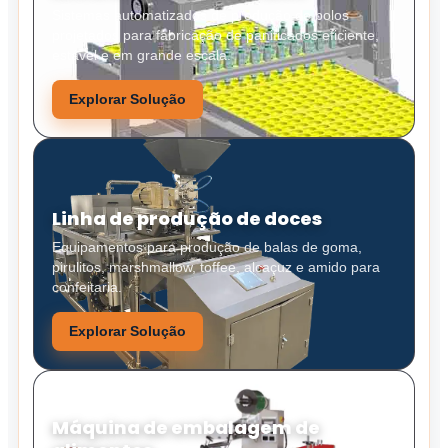
Sistemas automatizados de produção de bolos
projetados para fabricação de panificados eficiente,
estável e em grande escala.
Explorar Solução
Linha de produção de doces
Equipamentos para produção de balas de goma,
pirulitos, marshmallow, toffee, alcaçuz e amido para
confeitaria.
Explorar Solução
Máquina de embalagem de