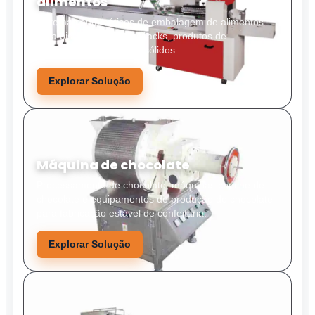
alimentos
Sistemas automáticos de embalagem de alimentos
para biscoitos, doces, snacks, produtos de
panificação e alimentos sólidos.
Explorar Solução
Máquina de chocolate
Processamento de chocolate, máquinas conche de
chocolate e equipamentos de produção de chocolate
para fabricação estável de confeitaria.
Explorar Solução