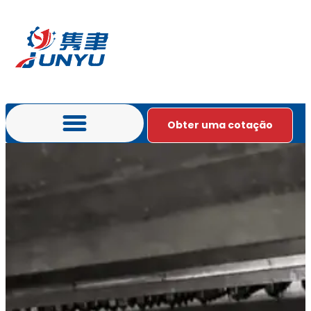
Obter uma cotação
Português do Brasil