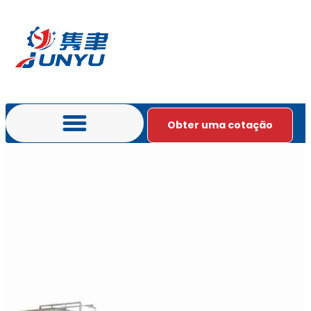
Obter uma cotação
Português do Brasil