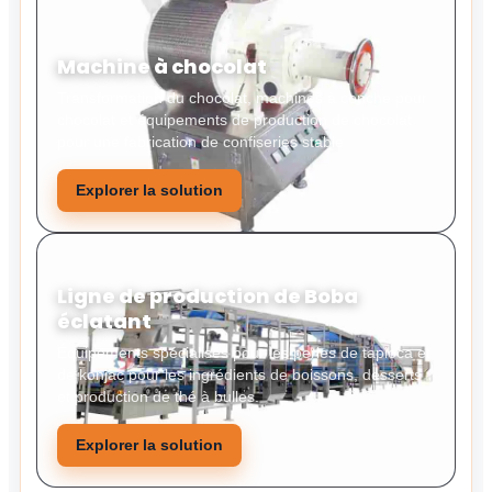
Machine à chocolat
Transformation du chocolat, machines à conche pour
chocolat et équipements de production de chocolat
pour une fabrication de confiseries stable.
Explorer la solution
Ligne de production de Boba
éclatant
Équipements spécialisés pour les perles de tapioca et
de konjac pour les ingrédients de boissons, desserts
et production de thé à bulles.
Explorer la solution