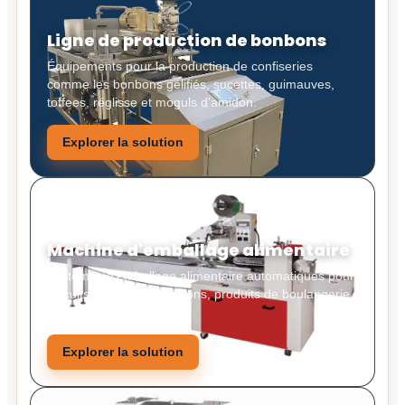
Ligne de production de bonbons
Équipements pour la production de confiseries
comme les bonbons gélifiés, sucettes, guimauves,
toffees, réglisse et moguls d'amidon.
Explorer la solution
Machine d'emballage alimentaire
Systèmes d'emballage alimentaire automatiques pour
biscuits, bonbons, collations, produits de boulangerie
et aliments solides.
Explorer la solution