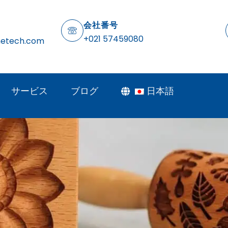
会社番号
+021 57459080
netech.com
サービス
ブログ
日本語