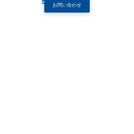
お問い合わせ
Junyu、長年にわたり信頼性の高い食品機械サプライヤー
は、今あなたにCEとSGS認証と人気のビスケット製造ライン
のための最高の工場価格をもたらします。