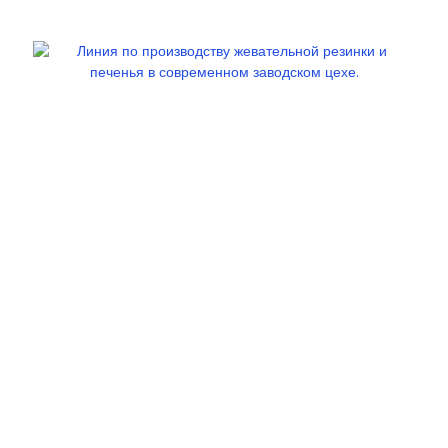
Компания Junyu, надежный поставщик оборудования
для пищевой промышленности на протяжении многих
лет, предлагает вам лучшую заводскую цену на
популярную линию по производству печенья с
сертификатами CE и SGS.
Связаться с нами