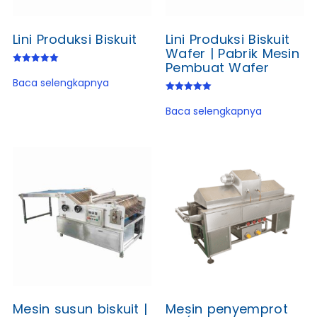
Lini Produksi Biskuit
Lini Produksi Biskuit
Wafer | Pabrik Mesin
Pembuat Wafer
Dinilai
5.00
Baca selengkapnya
dari 5
Dinilai
5.00
Baca selengkapnya
dari 5
Mesin susun biskuit |
Mesin penyemprot