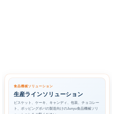
食品機械ソリューション
生産ラインソリューション
ビスケット、ケーキ、キャンディ、包装、チョコレー
ト、ポッピングボバの製造向けのJunyu食品機械ソリ