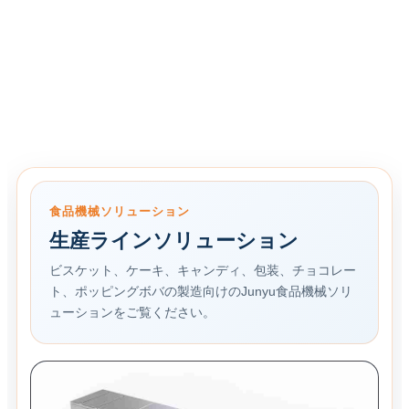
食品機械ソリューション
生産ラインソリューション
ビスケット、ケーキ、キャンディ、包装、チョコレー
ト、ポッピングボバの製造向けのJunyu食品機械ソリ
ューションをご覧ください。