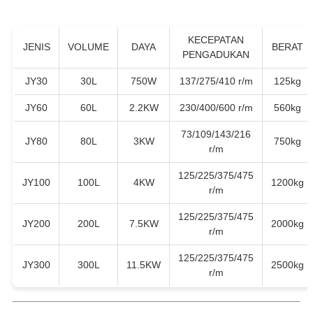
KECEPATAN
JENIS
VOLUME
DAYA
BERAT
PENGADUKAN
JY30
30L
750W
137/275/410 r/m
125kg
JY60
60L
2.2KW
230/400/600 r/m
560kg
73/109/143/216
JY80
80L
3KW
750kg
r/m
125/225/375/475
JY100
100L
4KW
1200kg
r/m
125/225/375/475
JY200
200L
7.5KW
2000kg
r/m
125/225/375/475
JY300
300L
11.5KW
2500kg
r/m