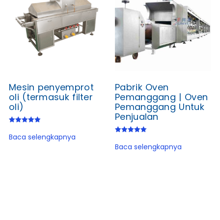
Mesin penyemprot
Pabrik Oven
oli (termasuk filter
Pemanggang | Oven
oli)
Pemanggang Untuk
Penjualan
Dinilai
5.00
Baca selengkapnya
Dinilai
dari 5
5.00
Baca selengkapnya
dari 5