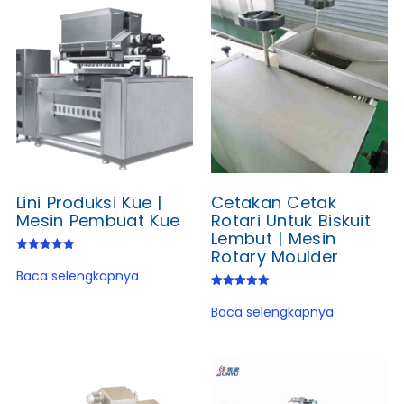
Lini Produksi Kue |
Cetakan Cetak
Mesin Pembuat Kue
Rotari Untuk Biskuit
Lembut | Mesin
Rotary Moulder
Dinilai
5.00
Baca selengkapnya
dari 5
Dinilai
5.00
Baca selengkapnya
dari 5