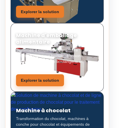
Explorer la solution
Machine d'emballage
alimentaire
Systèmes d'emballage alimentaire
automatiques pour biscuits, bonbons,
collations, produits de boulangerie et
aliments solides.
Explorer la solution
Machine à chocolat
Transformation du chocolat, machines à
conche pour chocolat et équipements de