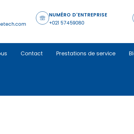
NUMÉRO D'ENTREPRISE
+021 57459080
netech.com
ous
Contact
Prestations de service
B