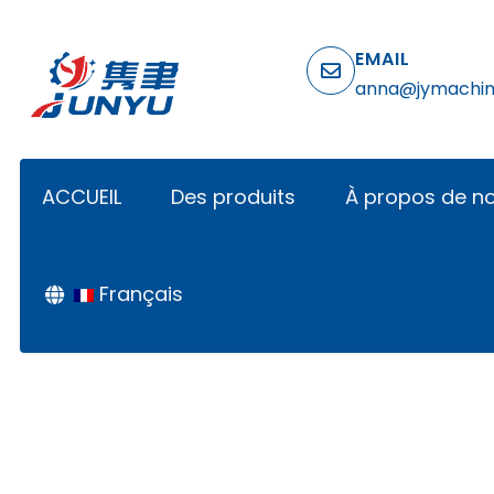
EMAIL
anna@jymachi
ACCUEIL
Des produits
À propos de n
Français