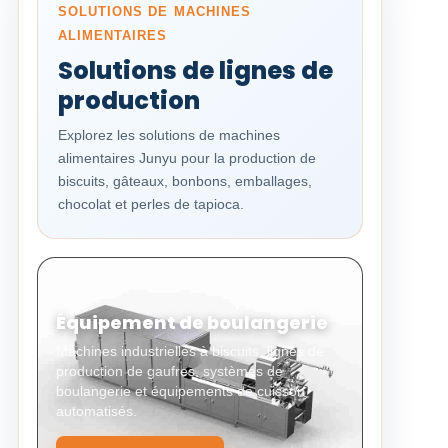
SOLUTIONS DE MACHINES
ALIMENTAIRES
Solutions de lignes de
production
Explorez les solutions de machines
alimentaires Junyu pour la production de
biscuits, gâteaux, bonbons, emballages,
chocolat et perles de tapioca.
Équipement de boulangerie
Machines industrielles à biscuits, lignes de
production de gaufres, systèmes de
boulangerie et équipements de cuisson
automatisés.