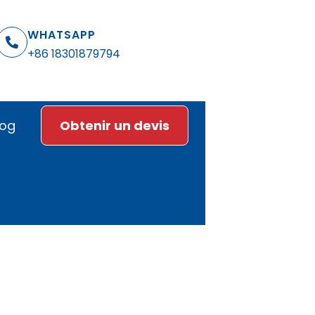
WHATSAPP
+86 18301879794
log
Obtenir un devis