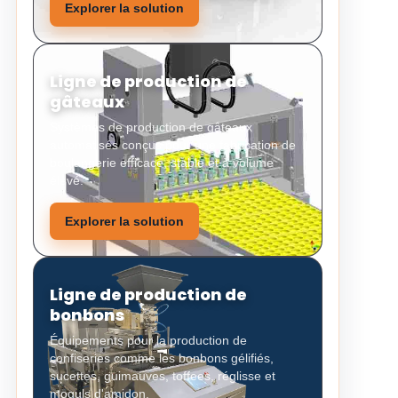
Explorer la solution
Ligne de production de
gâteaux
Systèmes de production de gâteaux
automatisés conçus pour une fabrication de
boulangerie efficace, stable et à volume
élevé.
Explorer la solution
Ligne de production de
bonbons
Équipements pour la production de
confiseries comme les bonbons gélifiés,
sucettes, guimauves, toffees, réglisse et
moguls d'amidon.