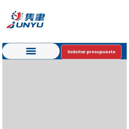
Solicitar presupuesto
Póngase en contacto con