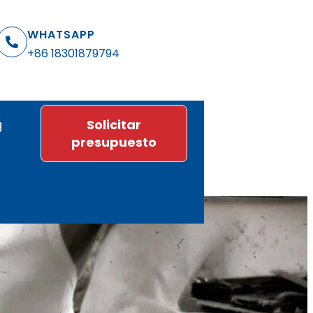
WHATSAPP
+86 18301879794
g
Solicitar
presupuesto