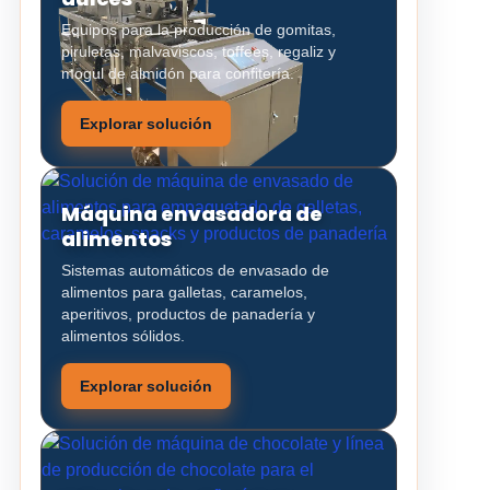
Equipos para la producción de gomitas,
piruletas, malvaviscos, toffees, regaliz y
mogul de almidón para confitería.
Explorar solución
Máquina envasadora de
alimentos
Sistemas automáticos de envasado de
alimentos para galletas, caramelos,
aperitivos, productos de panadería y
alimentos sólidos.
Explorar solución