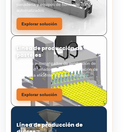
panadería y equipos de horneado
automatizados.
Explorar solución
Línea de producción de
pasteles
Sistemas automatizados de producción de
pasteles diseñados para una fabricación de
panadería eficiente, estable y de alto
volumen.
Explorar solución
Línea de producción de
dulces