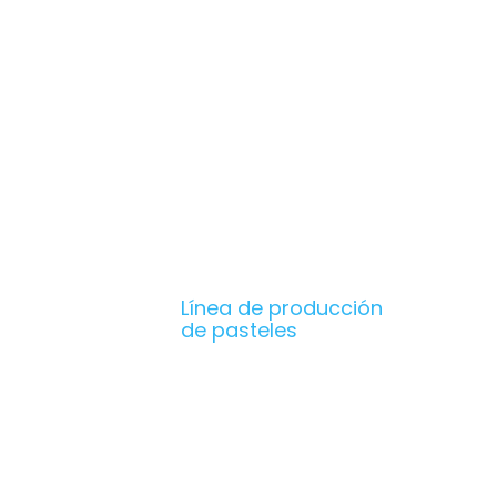
Línea de producción
de dulces
Línea de producción
de chocolate
Máquina
envasadora de
alimentos
Línea de producción
de popping boba
Línea de producción
de pasteles
Enlaces rápidos
INICIO