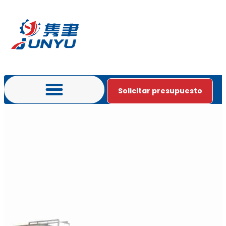
Solicitar presupuesto
Póngase en contacto con