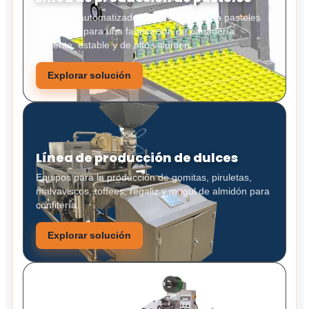
Sistemas automatizados de producción de pasteles
diseñados para una fabricación de panadería
eficiente, estable y de alto volumen.
Explorar solución
Línea de producción de dulces
Equipos para la producción de gomitas, piruletas,
malvaviscos, toffees, regaliz y mogul de almidón para
confitería.
Explorar solución