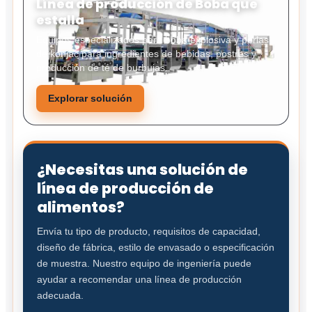
Línea de producción de Boba que
estalla
Equipos especializados para boba explosiva y perlas
de konjac para ingredientes de bebidas, postres y
producción de té de burbujas.
Explorar solución
¿Necesitas una solución de
línea de producción de
alimentos?
Envía tu tipo de producto, requisitos de capacidad,
diseño de fábrica, estilo de envasado o especificación
de muestra. Nuestro equipo de ingeniería puede
ayudar a recomendar una línea de producción
adecuada.