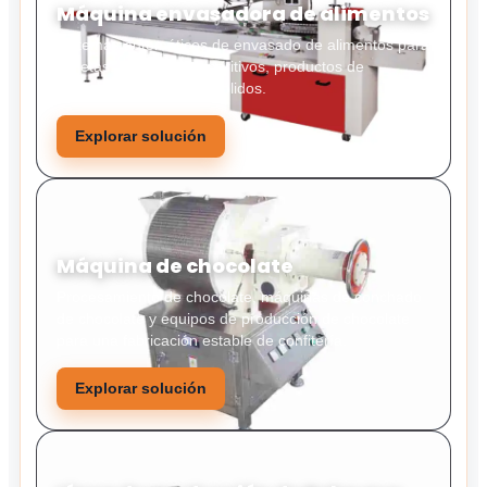
Máquina envasadora de alimentos
Sistemas automáticos de envasado de alimentos para
galletas, caramelos, aperitivos, productos de
panadería y alimentos sólidos.
Explorar solución
Máquina de chocolate
Procesamiento de chocolate, máquinas de conchado
de chocolate y equipos de producción de chocolate
para una fabricación estable de confitería.
Explorar solución