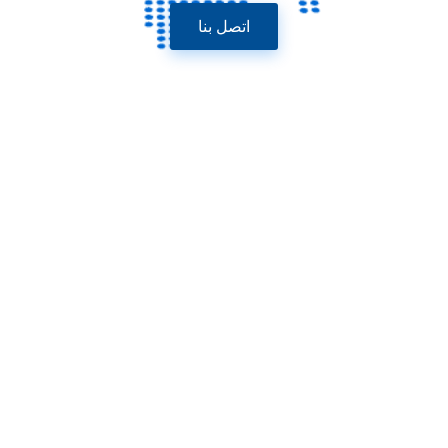
اتصل بنا
Junyu، مورد آلات غذائية موثوق به لسنوات عديدة، تقدم لك الآن
أفضل سعر في المصنع لخط صنع البسكويت الشهير بشهادة CE و
SGS.