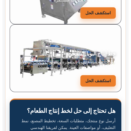
الشوكولاتة لتصنيع الحلويات المستقرة.
استكشف الحل
خط إنتاج البوبا المتفجرة
معدات متخصصة للبوبا المتفجرة واللؤلؤ الكونجاك لمكونات
المشروبات، الحلويات، وإنتاج شاي الفقاعات.
استكشف الحل
هل تحتاج إلى حل لخط إنتاج الطعام؟
أرسل نوع منتجك، متطلبات السعة، تخطيط المصنع، نمط
التغليف، أو مواصفات العينة. يمكن لفريقنا الهندسي