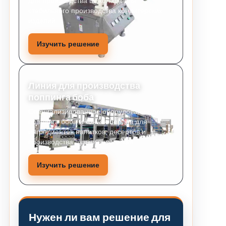
для производства шоколада для
стабильного производства кондитерских
изделий.
Изучить решение
Линия для производства
поппинга боба
Специализированное оборудование для
поппинга боба и коньяк-перлов для
ингредиентов напитков, десертов и
производства пузырькового чая.
Изучить решение
Нужен ли вам решение для