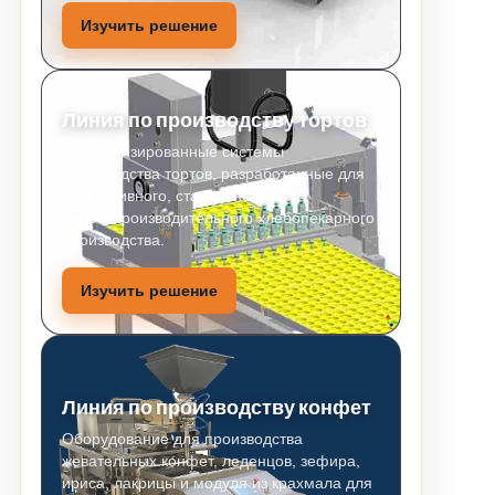
Изучить решение
Линия по производству тортов
Автоматизированные системы
производства тортов, разработанные для
эффективного, стабильного и
высокопроизводительного хлебопекарного
производства.
Изучить решение
Линия по производству конфет
Оборудование для производства
жевательных конфет, леденцов, зефира,
ириса, лакрицы и модуля из крахмала для