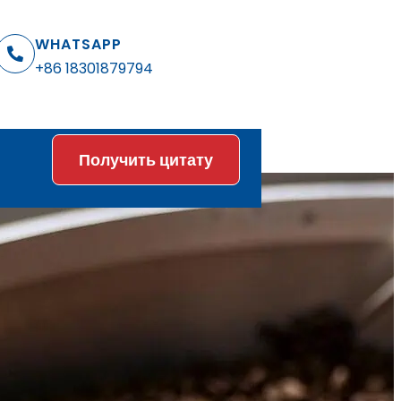
WHATSAPP
+86 18301879794
Получить цитату