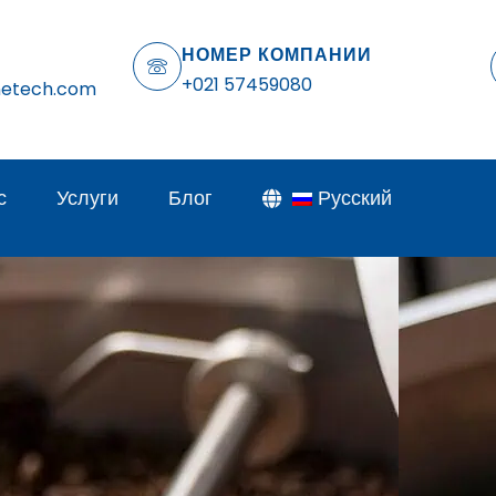
НОМЕР КОМПАНИИ
+021 57459080
netech.com
с
Услуги
Блог
Русский