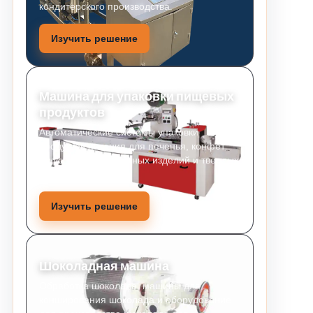
кондитерского производства.
Изучить решение
Машина для упаковки пищевых
продуктов
Автоматические системы упаковки
продуктов питания для печенья, конфет,
закусок, хлебобулочных изделий и твердых
продуктов питания.
Изучить решение
Шоколадная машина
Обработка шоколада, машины для
конширования шоколада и оборудование