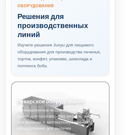
ОБОРУДОВАНИЯ
Решения для
производственных
линий
Изучите решения Junyu для пищевого
оборудования для производства печенья,
тортов, конфет, упаковки, шоколада и
поппинга боба.
Пекарское оборудование
Промышленные машины для печенья,
линии для производства вафель, системы
для выпечки и автоматизированное
оборудование для выпечки.