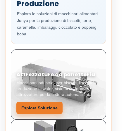
Produzione
Esplora le soluzioni di macchinari alimentari
Junyu per la produzione di biscotti, torte,
caramelle, imballaggi, cioccolato e popping
boba.
Attrezzature da panetteria
Macchinari industriali per biscotti, linee di
produzione di wafer, sistemi da forno e
attrezzature per la cottura automatizzata.
Esplora Soluzione