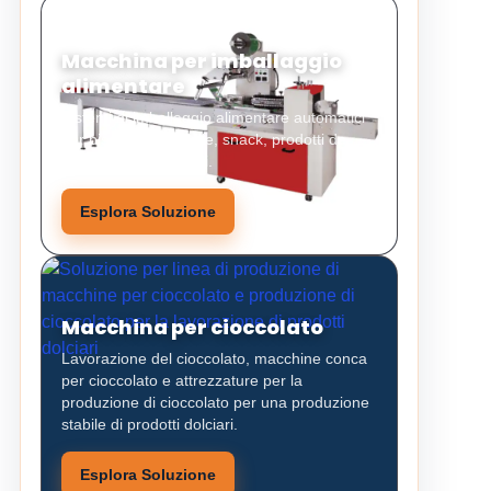
Macchina per imballaggio
alimentare
Sistemi di imballaggio alimentare automatici
per biscotti, caramelle, snack, prodotti da
forno e alimenti solidi.
Esplora Soluzione
Macchina per cioccolato
Lavorazione del cioccolato, macchine conca
per cioccolato e attrezzature per la
produzione di cioccolato per una produzione
stabile di prodotti dolciari.
Esplora Soluzione