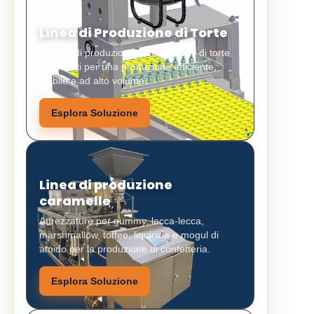
Linea di Produzione di Torte
Sistemi di produzione automatizzati di torte
progettati per una produzione efficiente,
stabile e ad alto volume.
Esplora Soluzione
Linea di produzione
caramelle
Attrezzature per gummy, lecca-lecca,
marshmallow, toffee, liquirizia e mogul di
amido per la produzione di confetteria.
Esplora Soluzione