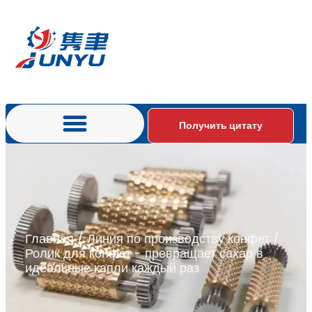
Получить цитату
Главная
/
Линия по производству конфет
/
Ролик для конфет - превращает сахар в
идеальные капли каждый раз