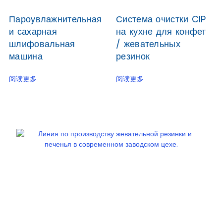
Пароувлажнительная
Система очистки CIP
и сахарная
на кухне для конфет
шлифовальная
/ жевательных
машина
резинок
阅读更多
阅读更多
Компания Junyu, надежный поставщик оборудования
для пищевой промышленности на протяжении многих
лет, предлагает вам лучшую заводскую цену на
популярную линию по производству печенья с
сертификатами CE и SGS.