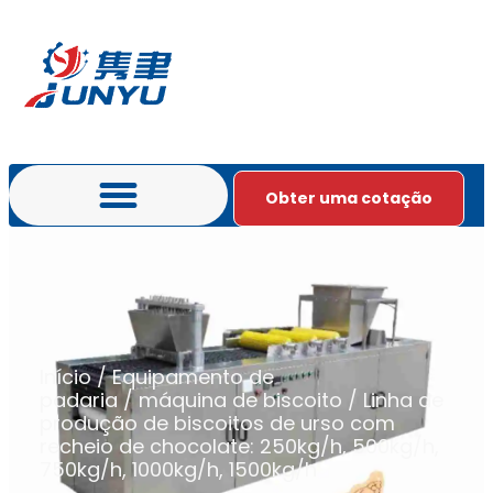
Obter uma cotação
Português do Brasil
Início
/
Equipamento de
padaria
/
máquina de biscoito
/ Linha de
produção de biscoitos de urso com
recheio de chocolate: 250kg/h, 500kg/h,
750kg/h, 1000kg/h, 1500kg/h