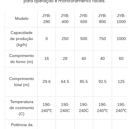
para operação e monitoramento fáceis.
JYB-
JYB-
JYB-
JYB-
JYB-
Modelo
280
400
600
800
1000
Capacidade
de produção
0
250
500
750
1000
(kg/h)
Comprimento
16
28
40
40
60
do forno (m)
Comprimento
29.6
64.5
85.5
92.5
125
total (m)
Temperatura
190-
190-
190-
190-
190-
de cozimento
240℃
240C
240C
240℃
240℃
(C)
Potência da