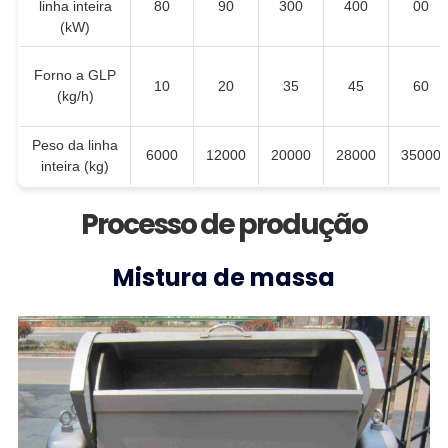
linha inteira
80
90
300
400
00
(kW)
Forno a GLP
10
20
35
45
60
(kg/h)
Peso da linha
6000
12000
20000
28000
35000
inteira (kg)
Processo de produção
Mistura de massa