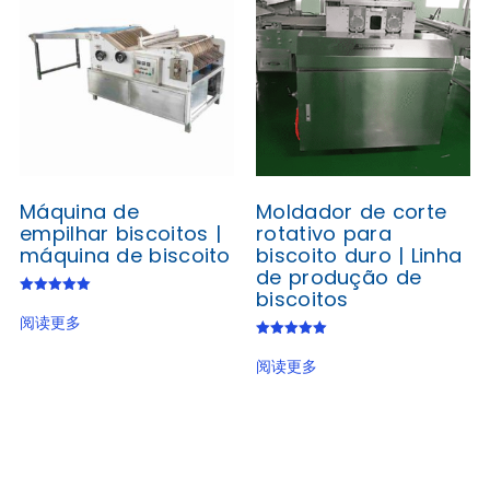
Máquina de
Moldador de corte
empilhar biscoitos |
rotativo para
máquina de biscoito
biscoito duro | Linha
de produção de
biscoitos
Avaliação
5.00
阅读更多
de 5
Avaliação
5.00
阅读更多
de 5