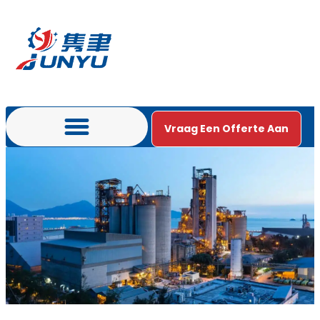
Vraag Een Offerte Aan