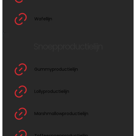
Wafellijn
Snoepproductielijn
Gummyproductielijn
Lollyproductielijn
Marshmallowproductielijn
Toffeesnoepproductielijn