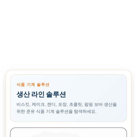
식품 기계 솔루션
생산 라인 솔루션
비스킷, 케이크, 캔디, 포장, 초콜릿, 팝핑 보바 생산을
위한 준유 식품 기계 솔루션을 탐색하세요.