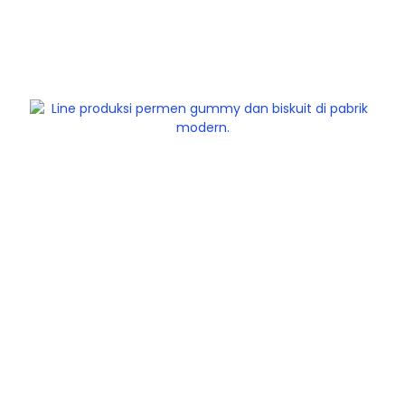
Junyu, pemasok mesin makanan yang andal selama
bertahun-tahun, kini menghadirkan harga pabrik
terbaik untuk lini pembuatan biskuit yang populer
dengan Sertifikasi CE dan SGS.