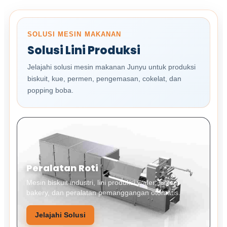
SOLUSI MESIN MAKANAN
Solusi Lini Produksi
Jelajahi solusi mesin makanan Junyu untuk produksi
biskuit, kue, permen, pengemasan, cokelat, dan
popping boba.
Peralatan Roti
Mesin biskuit industri, lini produksi wafer, sistem
bakery, dan peralatan pemanggangan otomatis.
Jelajahi Solusi