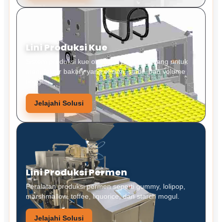
Lini Produksi Kue
Sistem produksi kue otomatis yang dirancang untuk
manufaktur bakery yang efisien, stabil, dan volume
tinggi.
Jelajahi Solusi
Lini Produksi Permen
Peralatan produksi permen seperti gummy, lolipop,
marshmallow, toffee, liquorice, dan starch mogul.
Jelajahi Solusi