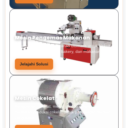
Mesin Pengemas Makanan
Sistem pengemasan makanan otomatis untuk biskuit,
permen, camilan, produk bakery, dan makanan padat.
Jelajahi Solusi
Mesin Cokelat
Pengolahan cokelat, mesin conche cokelat, dan
peralatan produksi cokelat untuk pembuatan permen
yang stabil.