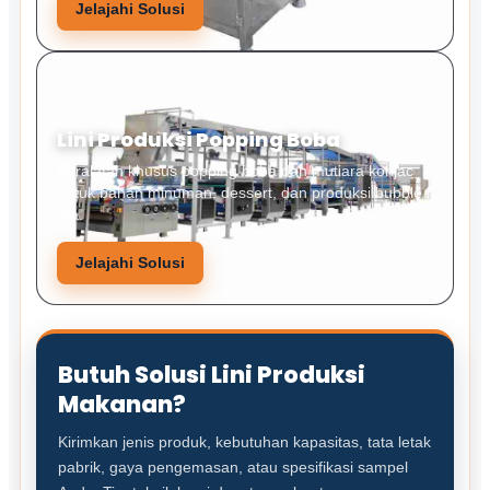
Jelajahi Solusi
Lini Produksi Popping Boba
Peralatan khusus popping boba dan mutiara konjac
untuk bahan minuman, dessert, dan produksi bubble
tea.
Jelajahi Solusi
Butuh Solusi Lini Produksi
Makanan?
Kirimkan jenis produk, kebutuhan kapasitas, tata letak
pabrik, gaya pengemasan, atau spesifikasi sampel