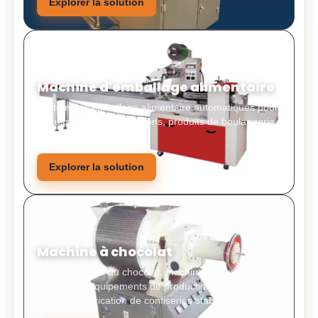
Explorer la solution
Machine d'emballage alimentaire
Systèmes d'emballage alimentaire automatiques pour
biscuits, bonbons, collations, produits de boulangerie
et aliments solides.
Explorer la solution
Machine à chocolat
Transformation du chocolat, machines à conche pour
chocolat et équipements de production de chocolat
pour une fabrication de confiseries stable.