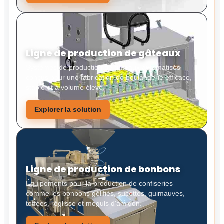
Ligne de production de gâteaux
Systèmes de production de gâteaux automatisés
conçus pour une fabrication de boulangerie efficace,
stable et à volume élevé.
Explorer la solution
Ligne de production de bonbons
Équipements pour la production de confiseries
comme les bonbons gélifiés, sucettes, guimauves,
toffees, réglisse et moguls d'amidon.