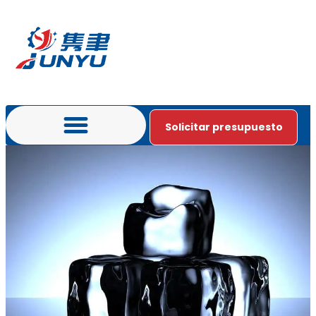
Solicitar presupuesto
Póngase en contacto con