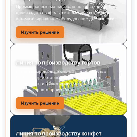
Промышленные машины для печенья, линии для
производства вафель, системы для выпечки и
автоматизированное оборудование для выпечки.
Изучить решение
Линия по производству тортов
Автоматизированные системы производства
тортов, разработанные для эффективного,
стабильного и высокопроизводительного
хлебопекарного производства.
Изучить решение
Линия по производству конфет