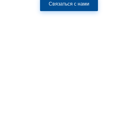
Связаться с нами
Компания Junyu, надежный поставщик оборудования
для пищевой промышленности на протяжении многих
лет, предлагает вам лучшую заводскую цену на
популярную линию по производству печенья с
сертификатами CE и SGS.