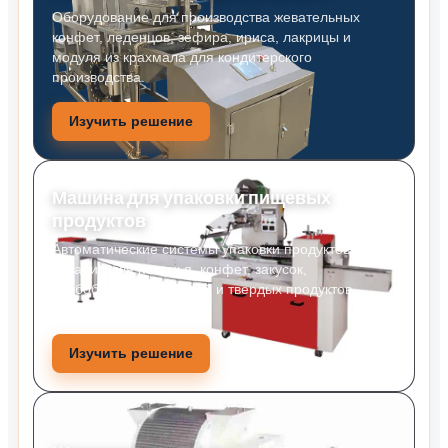
Оборудование для производства жевательных
конфет, леденцов, зефира, ириса, лакрицы и
модуля из крахмала для кондитерского
производства.
Изучить решение
Машина для упаковки пищевых
продуктов
Автоматические системы упаковки продуктов
питания для печенья, конфет, закусок,
хлебобулочных изделий и твердых продуктов
питания.
Изучить решение