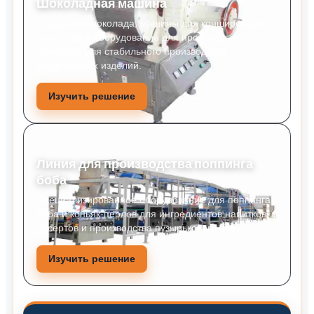
Шоколадная машина
Обработка шоколада, машины для конширования
шоколада и оборудование для производства
шоколада для стабильного производства
кондитерских изделий.
Изучить решение
Линия для производства поппинга
боба
Специализированное оборудование для поппинга
боба и коньяк-перлов для ингредиентов напитков,
десертов и производства пузырькового чая.
Изучить решение