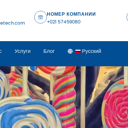
НОМЕР КОМПАНИИ
+021 57459080
netech.com
с
Услуги
Блог
Русский