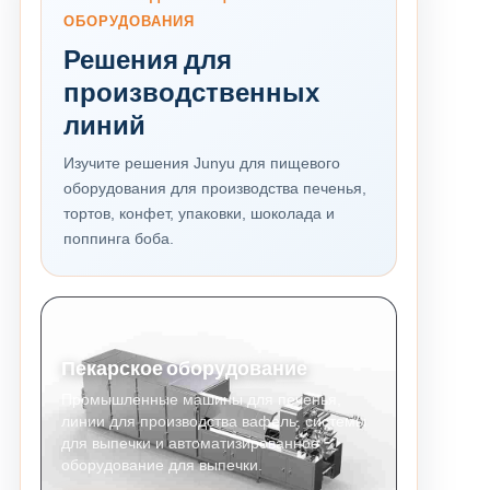
ОБОРУДОВАНИЯ
Решения для
производственных
линий
Изучите решения Junyu для пищевого
оборудования для производства печенья,
тортов, конфет, упаковки, шоколада и
поппинга боба.
Пекарское оборудование
Промышленные машины для печенья,
линии для производства вафель, системы
для выпечки и автоматизированное
оборудование для выпечки.