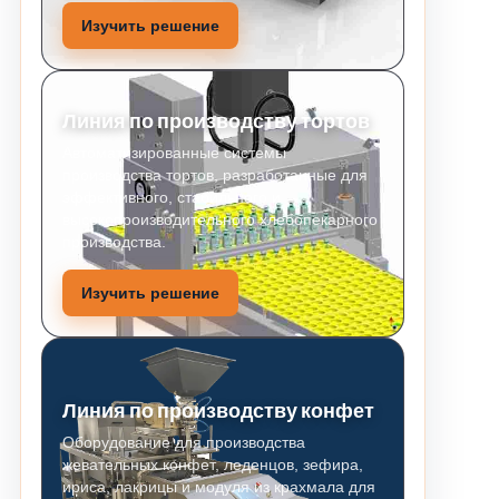
Изучить решение
Линия по производству тортов
Автоматизированные системы
производства тортов, разработанные для
эффективного, стабильного и
высокопроизводительного хлебопекарного
производства.
Изучить решение
Линия по производству конфет
Оборудование для производства
жевательных конфет, леденцов, зефира,
ириса, лакрицы и модуля из крахмала для