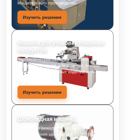
кондитерского производства.
Изучить решение
Машина для упаковки пищевых
продуктов
Автоматические системы упаковки
продуктов питания для печенья, конфет,
закусок, хлебобулочных изделий и твердых
продуктов питания.
Изучить решение
Шоколадная машина
Обработка шоколада, машины для
конширования шоколада и оборудование