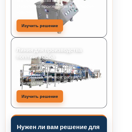
для производства шоколада для
стабильного производства кондитерских
изделий.
Изучить решение
Линия для производства
поппинга боба
Специализированное оборудование для
поппинга боба и коньяк-перлов для
ингредиентов напитков, десертов и
производства пузырькового чая.
Изучить решение
Нужен ли вам решение для