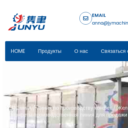
EMAIL
anna@jymachi
HOME
Продукты
О нас
Связаться 
Главная
/
Линия по производству конфет
/ Жел
конфеты производственная линия для продажи