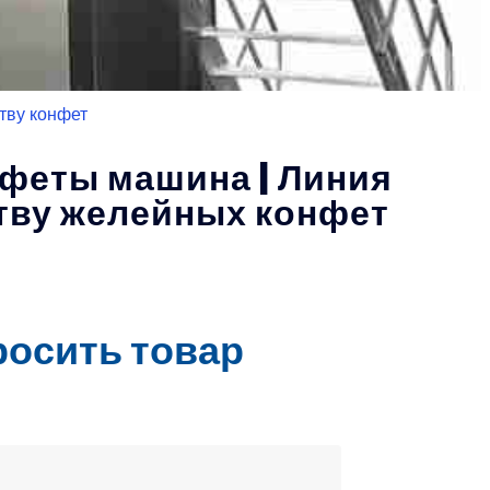
тву конфет
феты машина | Линия
тву желейных конфет
росить товар