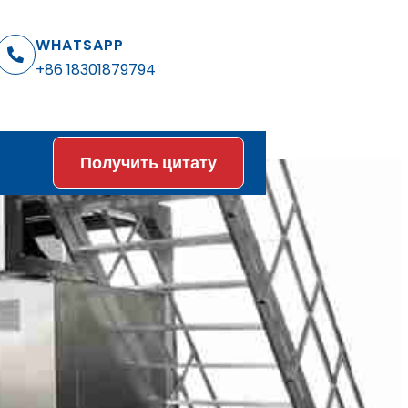
WHATSAPP
+86 18301879794
Получить цитату