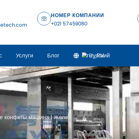
НОМЕР КОМПАНИИ
+021 57459080
netech.com
с
Услуги
Блог
Русский
е конфеты машина | Желе