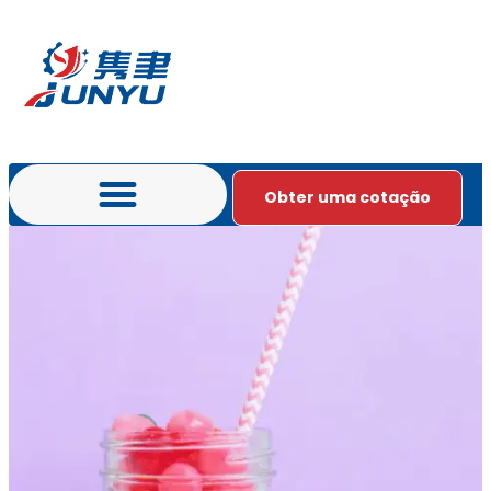
Obter uma cotação
Português do Brasil