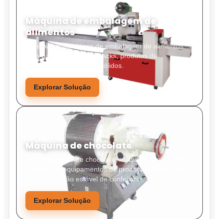
Máquina de embalagem de
alimentos
Sistemas automáticos de embalagem de alimentos
para biscoitos, doces, snacks, produtos de
panificação e alimentos sólidos.
Explorar Solução
Máquina de chocolate
Processamento de chocolate, máquinas conche de
chocolate e equipamentos de produção de chocolate
para fabricação estável de confeitaria.
Explorar Solução