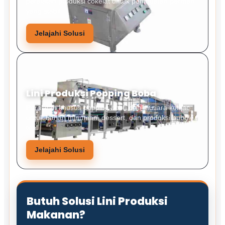
peralatan produksi cokelat untuk pembuatan permen
yang stabil.
Jelajahi Solusi
Lini Produksi Popping Boba
Peralatan khusus popping boba dan mutiara konjac
untuk bahan minuman, dessert, dan produksi bubble
tea.
Jelajahi Solusi
Butuh Solusi Lini Produksi
Makanan?