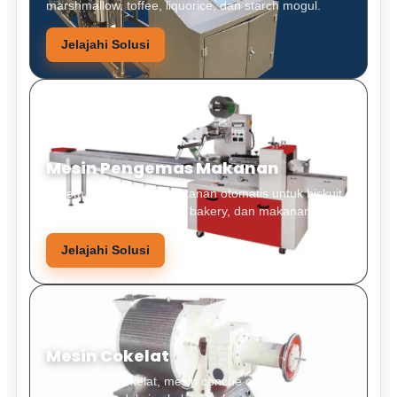
marshmallow, toffee, liquorice, dan starch mogul.
Jelajahi Solusi
Mesin Pengemas Makanan
Sistem pengemasan makanan otomatis untuk biskuit,
permen, camilan, produk bakery, dan makanan padat.
Jelajahi Solusi
Mesin Cokelat
Pengolahan cokelat, mesin conche cokelat, dan