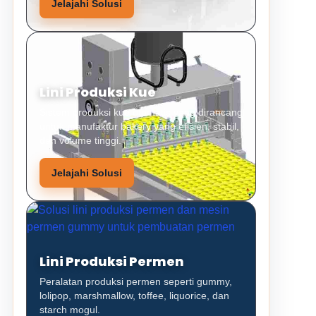
Jelajahi Solusi
Lini Produksi Kue
Sistem produksi kue otomatis yang dirancang
untuk manufaktur bakery yang efisien, stabil,
dan volume tinggi.
Jelajahi Solusi
Lini Produksi Permen
Peralatan produksi permen seperti gummy,
lolipop, marshmallow, toffee, liquorice, dan
starch mogul.