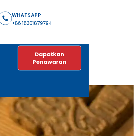
WHATSAPP
+86 18301879794
Dapatkan
Penawaran