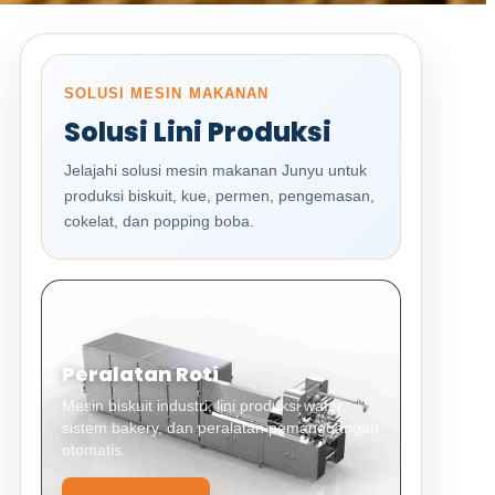
SOLUSI MESIN MAKANAN
Solusi Lini Produksi
Jelajahi solusi mesin makanan Junyu untuk
produksi biskuit, kue, permen, pengemasan,
cokelat, dan popping boba.
Peralatan Roti
Mesin biskuit industri, lini produksi wafer,
sistem bakery, dan peralatan pemanggangan
otomatis.