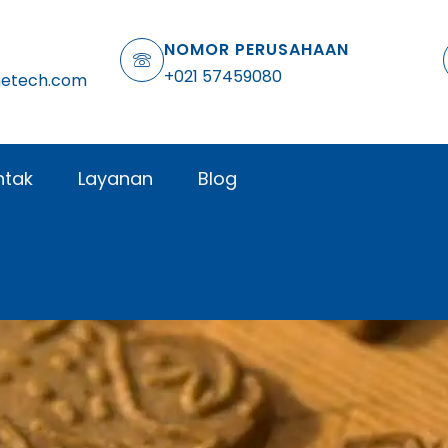
NOMOR PERUSAHAAN
+021 57459080
netech.com
ntak
Layanan
Blog