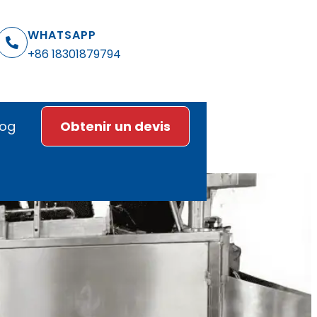
WHATSAPP
+86 18301879794
log
Obtenir un devis