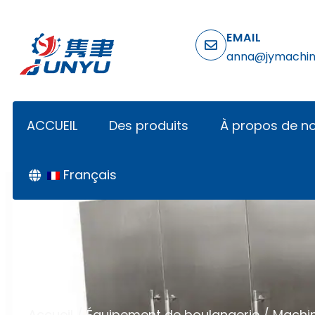
EMAIL
anna@jymachi
ACCUEIL
Des produits
À propos de n
Français
Accueil
/
Équipement de boulangerie
/
Machin