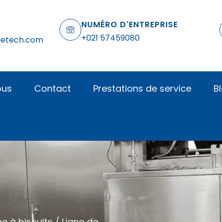
NUMÉRO D'ENTREPRISE
+021 57459080
netech.com
ous
Contact
Prestations de service
B
e à biscuits
/ Ligne de