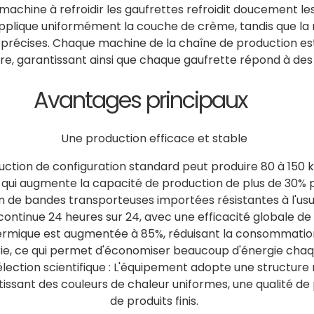
 machine à refroidir les gaufrettes refroidit doucement le
 applique uniformément la couche de crème, tandis que la
s précises. Chaque machine de la chaîne de production est 
ure, garantissant ainsi que chaque gaufrette répond à de
Avantages principaux
Une production efficace et stable
uction de configuration standard peut produire 80 à 150 
qui augmente la capacité de production de plus de 30% pa
 de bandes transporteuses importées résistantes à l'usur
ntinue 24 heures sur 24, avec une efficacité globale de 
hermique est augmentée à 85%, réduisant la consommatio
trie, ce qui permet d'économiser beaucoup d'énergie cha
sélection scientifique : L'équipement adopte une structur
issant des couleurs de chaleur uniformes, une qualité de 
de produits finis.