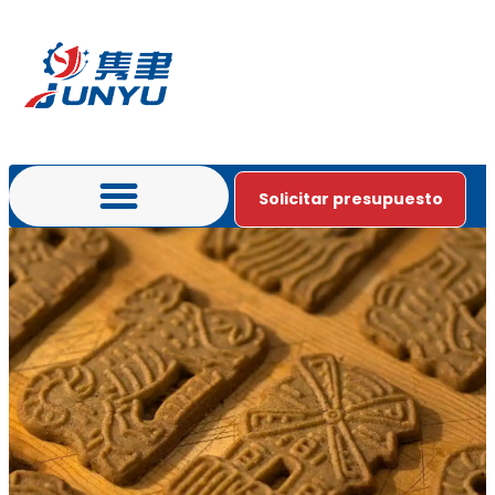
Solicitar presupuesto
Póngase en contacto con