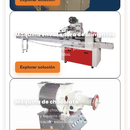
Máquina envasadora de alimentos
Sistemas automáticos de envasado de alimentos para
galletas, caramelos, aperitivos, productos de
panadería y alimentos sólidos.
Explorar solución
Máquina de chocolate
Procesamiento de chocolate, máquinas de conchado
de chocolate y equipos de producción de chocolate
para una fabricación estable de confitería.