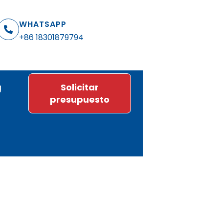
WHATSAPP
+86 18301879794
g
Solicitar
presupuesto