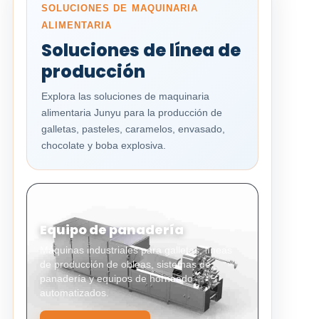
SOLUCIONES DE MAQUINARIA
ALIMENTARIA
Soluciones de línea de
producción
Explora las soluciones de maquinaria
alimentaria Junyu para la producción de
galletas, pasteles, caramelos, envasado,
chocolate y boba explosiva.
Equipo de panadería
Máquinas industriales para galletas, líneas
de producción de obleas, sistemas de
panadería y equipos de horneado
automatizados.