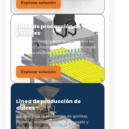
Explorar solución
Línea de producción de
pasteles
Sistemas automatizados de producción de
pasteles diseñados para una fabricación de
panadería eficiente, estable y de alto
volumen.
Explorar solución
Línea de producción de
dulces
Equipos para la producción de gomitas,
piruletas, malvaviscos, toffees, regaliz y
mogul de almidón para confitería.