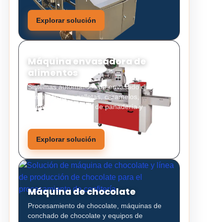
Explorar solución
Máquina envasadora de
alimentos
Sistemas automáticos de envasado de
alimentos para galletas, caramelos,
aperitivos, productos de panadería y
alimentos sólidos.
Explorar solución
Máquina de chocolate
Procesamiento de chocolate, máquinas de
conchado de chocolate y equipos de