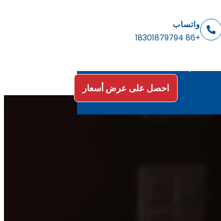
واتساب
+86 18301879794
احصل على عرض أسعار