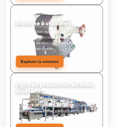
Machine à chocolat
Transformation du chocolat, machines à
conche pour chocolat et équipements de
production de chocolat pour une fabrication
de confiseries stable.
Explorer la solution
Ligne de production de Boba
éclatant
Équipements spécialisés pour les perles de
tapioca et de konjac pour les ingrédients de
boissons, desserts et production de thé à
bulles.