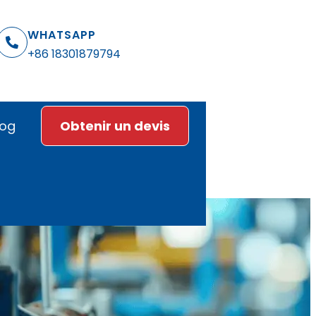
WHATSAPP
+86 18301879794
log
Obtenir un devis