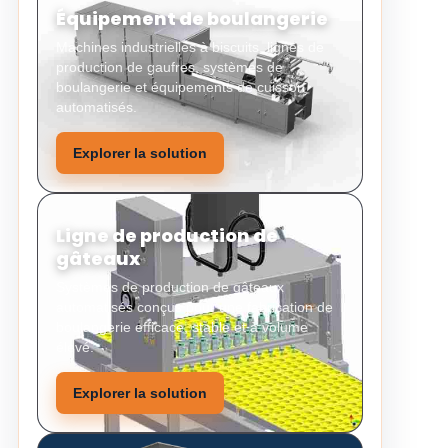
Équipement de boulangerie
Machines industrielles à biscuits, lignes de
production de gaufres, systèmes de
boulangerie et équipements de cuisson
automatisés.
Explorer la solution
Ligne de production de
gâteaux
Systèmes de production de gâteaux
automatisés conçus pour une fabrication de
boulangerie efficace, stable et à volume
élevé.
Explorer la solution