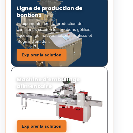
Ligne de production de
bonbons
Équipements pour la production de
confiseries comme les bonbons gélifiés,
sucettes, guimauves, toffees, réglisse et
moguls d'amidon.
Explorer la solution
Machine d'emballage
alimentaire
Systèmes d'emballage alimentaire
automatiques pour biscuits, bonbons,
collations, produits de boulangerie et
aliments solides.
Explorer la solution